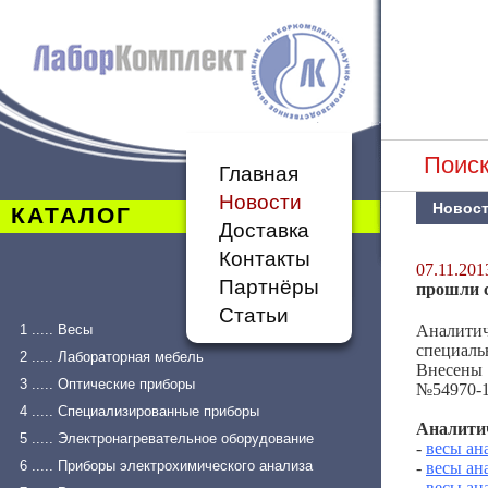
Поиск
Главная
Новости
Новос
КАТАЛОГ
Доставка
Контакты
07.11.201
Партнёры
прошли 
Статьи
1 ..... Весы
Аналитич
специаль
2 ..... Лабораторная мебель
Внесены 
3 ..... Оптические приборы
№54970-1
4 ..... Специализированные приборы
Аналити
5 ..... Электронагревательное оборудование
-
весы ан
6 ..... Приборы электрохимического анализа
-
весы ан
-
весы ан