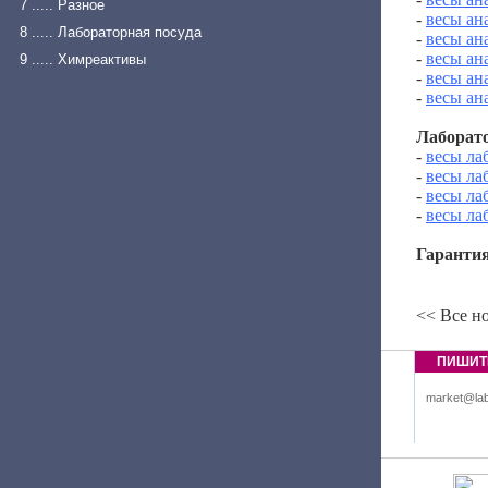
7 ..... Разное
-
весы ан
8 ..... Лабораторная посуда
-
весы ан
-
весы ан
9 ..... Химреактивы
-
весы ан
-
весы ан
Лаборат
-
весы ла
-
весы ла
-
весы ла
-
весы ла
Гарантия
<< Все н
ПИШИТ
market@lab